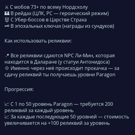
⚔️ С мобов 73+ по всему Нордсколу
🏰 В рейдах (ЦЛК, РС — героический режим)
👹 С Убер-боссов в Царстве Страха
🗝 В эпохальных ключах (награды из сундуков)
Как использовать реликвии:
📍 Все реликвии сдаются NPC Ли-Мин, которая
находится в Даларане (у статуи Антонидоса)
💠 Именно через неё происходит прокачка — за
сдачу реликвий ты получаешь уровни Paragon
Прогрессия:
📈 С 1 по 50 уровень Paragon — требуется 200
реликвий за каждый уровень
📈 За каждые последующие 50 уровней — стоимость
увеличивается на +100 реликвий за уровень